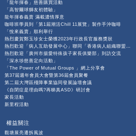
「龍年揮春」慈善購買活動
「高智爾球獅友初體驗」
龍年揮春義賣 滿載濃情厚意
咖啡班學員到「第1屆潮活Chill 11展覽」製作手沖咖啡
「悅來義賣」順利舉行
熱烈慶賀鄭玉珍女士榮獲2023年行政長官服務獎狀
熱烈歡迎「病人互助發展中心」聯同「香港病人組織聯盟」到本中心交流
熱烈歡迎「廣州市揚愛特殊孩子家長俱樂部」到訪交流
「深水埗慈善定向活動」
「The Power of Mutual Groups 」網上分享會
第37屆週年會員大會暨第36屆會員聚餐
第二屆大灣區殘障事業協同發展論壇會議
《自閉症是理由嗎?再睇真ASD》研討會
家長活動
新里程活動
權益關注
觀塘展亮遷拆風波