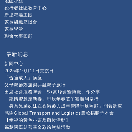
地區小組
毅行者社區教育中心
新里程義工團
家長組織座談會
家長學堂
聯會大事回顧
最新消息
新聞中心
2025年10月11日賣旗日
「合適成人」講座
父母親節郊遊樂共融親子旅行
出席社會服務聯會「S+高峰會暨博覽」作分享
「龍情蜜意慶新春」甲辰年春茗午宴順利舉行
「身為兄弟姊妹在香港參與成年智障手足照顧」問卷調查
感謝Global Transport and Logistics籌款捐贈予本會
【幸福的黃色小票及攤位活動】
福慧國際慈善基金彩繪熊貓活動