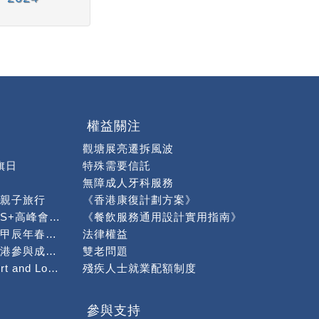
權益關注
觀塘展亮遷拆風波
旗日
特殊需要信託
無障成人牙科服務
親子旅行
《香港康復計劃方案》
出席社會服務聯會「S+高峰會暨博覽」作分享
《餐飲服務通用設計實用指南》
「龍情蜜意慶新春」甲辰年春茗午宴順利舉行
法律權益
「身為兄弟姊妹在香港參與成年智障手足照顧」問卷調查
雙老問題
感謝Global Transport and Logistics籌款捐贈予本會
殘疾人士就業配額制度
攤位活動】
繪熊貓活動
參與支持