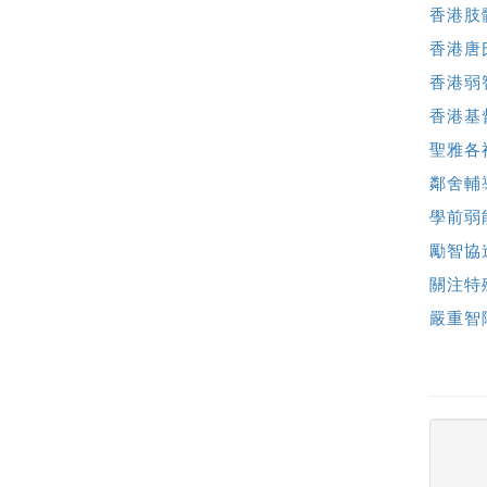
香港肢
香港唐
香港弱
香港基
聖雅各
鄰舍輔
學前弱
勵智協
關注特
嚴重智