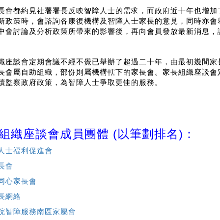
長會都約見社署署長反映智障人士的需求，而政府近十年也增加
新政策時，會諮詢各康復機構及智障人士家長的意見，同時亦會
中會討論及分析政策所帶來的影響後，再向會員發放最新消息，
織座談會定期會議不經不覺已舉辦了超過二十年，由最初幾間家
長會屬自助組織，部份則屬機構轄下的家長會。家長組織座談會
續監察政府政策，為智障人士爭取更佳的服務。
組織座談會成員團體 (以筆劃排名)：
人士福利促進會
長會
同心家長會
長網絡
院智障服務南區家屬會