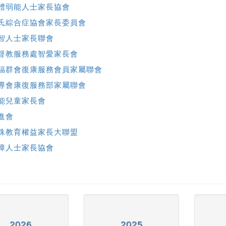
體弱能人士家長協會
氏綜合症協會家長委員會
智人士家長聯會
督教服務處智愛家長會
福群會復康服務會員家屬聯會
導會康復服務部家屬聯會
能兒童家長會
進會
殊教育權益家長大聯盟
障人士家長協會
2026
2025