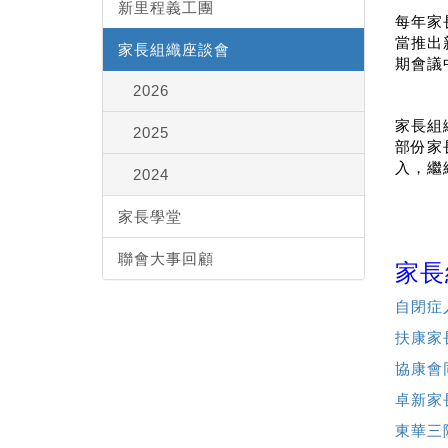
新里程義工團
每年家
當推出
家長組織座談會
期會議
2026
家長組
2025
部份家
入，繼
2024
家長學堂
聯會大事回顧
家長
自閉症
扶康家
協康會
卓新家
東華三