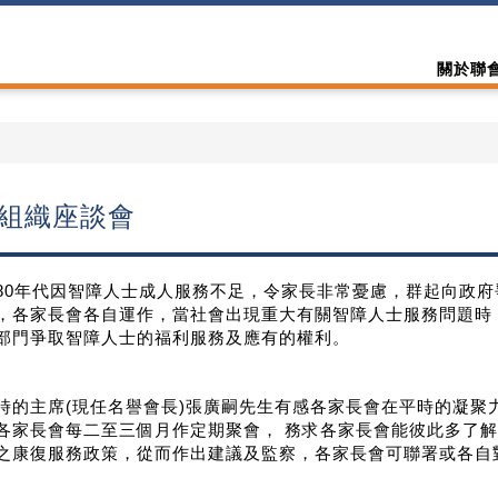
關於聯
組織座談會
80年代因智障人士成人服務不足，令家長非常憂慮，群起向政
，各家長會各自運作，當社會出現重大有關智障人士服務問題時
部門爭取智障人士的福利服務及應有的權利。
時的主席(現任名譽會長)張廣嗣先生有感各家長會在平時的凝聚力
各家長會每二至三個月作定期聚會， 務求各家長會能彼此多了
之康復服務政策，從而作出建議及監察，各家長會可聯署或各自