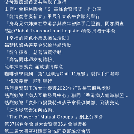
父母親節郊遊樂共融親子旅行
出席社會服務聯會「S+高峰會暨博覽」作分享
「龍情蜜意慶新春」甲辰年春茗午宴順利舉行
「身為兄弟姊妹在香港參與成年智障手足照顧」問卷調查
感謝Global Transport and Logistics籌款捐贈予本會
【幸福的黃色小票及攤位活動】
福慧國際慈善基金彩繪熊貓活動
「龍年揮春」慈善購買活動
「高智爾球獅友初體驗」
龍年揮春義賣 滿載濃情厚意
咖啡班學員到「第1屆潮活Chill 11展覽」製作手沖咖啡
「悅來義賣」順利舉行
熱烈慶賀鄭玉珍女士榮獲2023年行政長官服務獎狀
熱烈歡迎「病人互助發展中心」聯同「香港病人組織聯盟」到本中心交流
熱烈歡迎「廣州市揚愛特殊孩子家長俱樂部」到訪交流
「深水埗慈善定向活動」
「The Power of Mutual Groups 」網上分享會
第37屆週年會員大會暨第36屆會員聚餐
第二屆大灣區殘障事業協同發展論壇會議