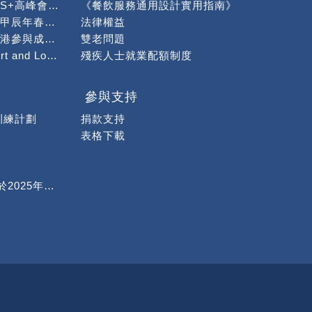
出席社會服務聯會「S+高峰會暨博覽」作分享
《餐飲服務通用設計實用指南》
「龍情蜜意慶新春」甲辰年春茗午宴順利舉行
法律權益
「身為兄弟姊妹在香港參與成年智障手足照顧」問卷調查
雙老問題
感謝Global Transport and Logistics籌款捐贈予本會
殘疾人士就業配額制度
攤位活動】
繪熊貓活動
參與支持
買活動
訓練計劃
捐款支持
驗」
表格下載
濃情厚意
咖啡班學員到「第1屆潮活Chill 11展覽」製作手沖咖啡
行
安智小組 (完滿結束於2025年1月4日)
熱烈慶賀鄭玉珍女士榮獲2023年行政長官服務獎狀
熱烈歡迎「病人互助發展中心」聯同「香港病人組織聯盟」到本中心交流
熱烈歡迎「廣州市揚愛特殊孩子家長俱樂部」到訪交流
動」
「The Power of Mutual Groups 」網上分享會
第37屆週年會員大會暨第36屆會員聚餐
第二屆大灣區殘障事業協同發展論壇會議
《自閉症是理由嗎?再睇真ASD》研討會