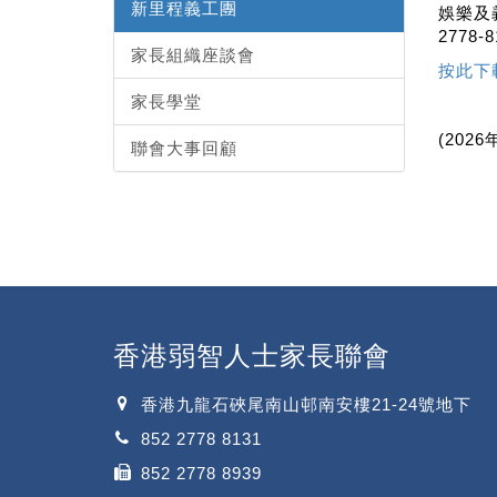
新里程義工團
娛樂及
2778
家長組織座談會
按此下
家長學堂
(2026
聯會大事回顧
香港弱智人士家長聯會
香港九龍石硤尾南山邨南安樓21-24號地下
852 2778 8131
852 2778 8939