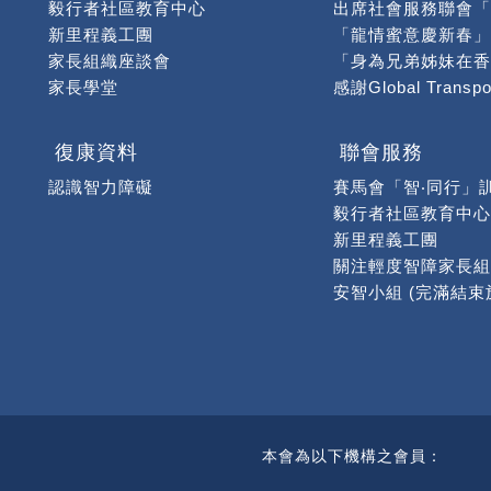
毅行者社區教育中心
新里程義工團
家長組織座談會
家長學堂
聯會大事回顧
【幸福的黃色小票及
福慧國際慈善基金彩
復康資料
聯會服務
「龍年揮春」慈善購
認識智力障礙
賽馬會「智‧同行」
「高智爾球獅友初體
毅行者社區教育中心
龍年揮春義賣 滿載
新里程義工團
關注輕度智障家長組
「悅來義賣」順利舉
「深水埗慈善定向活
本會為以下機構之會員：