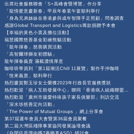
出席社會服務聯會「S+高峰會暨博覽」作分享
「龍情蜜意慶新春」甲辰年春茗午宴順利舉行
「身為兄弟姊妹在香港參與成年智障手足照顧」問卷調查
感謝Global Transport and Logistics籌款捐贈予本會
【幸福的黃色小票及攤位活動】
福慧國際慈善基金彩繪熊貓活動
「龍年揮春」慈善購買活動
「高智爾球獅友初體驗」
龍年揮春義賣 滿載濃情厚意
咖啡班學員到「第1屆潮活Chill 11展覽」製作手沖咖啡
「悅來義賣」順利舉行
熱烈慶賀鄭玉珍女士榮獲2023年行政長官服務獎狀
熱烈歡迎「病人互助發展中心」聯同「香港病人組織聯盟」到本中心交流
熱烈歡迎「廣州市揚愛特殊孩子家長俱樂部」到訪交流
「深水埗慈善定向活動」
「The Power of Mutual Groups 」網上分享會
第37屆週年會員大會暨第36屆會員聚餐
第二屆大灣區殘障事業協同發展論壇會議
《自閉症是理由嗎?再睇真ASD》研討會