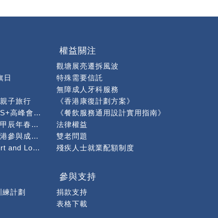
權益關注
觀塘展亮遷拆風波
旗日
特殊需要信託
無障成人牙科服務
親子旅行
《香港康復計劃方案》
出席社會服務聯會「S+高峰會暨博覽」作分享
《餐飲服務通用設計實用指南》
「龍情蜜意慶新春」甲辰年春茗午宴順利舉行
法律權益
「身為兄弟姊妹在香港參與成年智障手足照顧」問卷調查
雙老問題
感謝Global Transport and Logistics籌款捐贈予本會
殘疾人士就業配額制度
攤位活動】
繪熊貓活動
參與支持
買活動
訓練計劃
捐款支持
驗」
表格下載
濃情厚意
咖啡班學員到「第1屆潮活Chill 11展覽」製作手沖咖啡