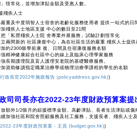
劃」恆常化，並增加津貼金額及受惠人數。
援殘疾人士
為嚴重及中度弱智人士宿舍的老齡化服務使用者 提供一站式的日
增加殘疾人士地區支援 中心的數目至21間
起把「私營殘疾人士院 舍專業外展服務」試驗計劃恆常化
設立兩間新的 社區康復中心，為在社區生活的嚴重 殘疾人士提供
增加約2300個學前康 復、日間及住宿康復服務名額
加強精神健康綜合社區中心的線上及臨床心理學家服務
加強長期護理院及盲人護理安老院的基礎醫療服務。
增加資助修讀指定職業治療學或物理治療學課程的學生的名額
行政長官2022年施政報告 (policyaddress.gov.hk)
)
政司司長亦在2022-23年度財政預算案提
發放額外1/2個月的綜援標準金額、高齡津貼、長者生活津貼或
繼續加強社區和院舍照顧服務及社工服務，支援長者、殘疾人士及
2022-23年度財政預算案 - 主頁 (budget.gov.hk)
)