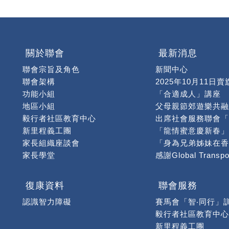
關於聯會
最新消息
聯會宗旨及角色
新聞中心
聯會架構
2025年10月11日賣
功能小組
「合適成人」講座
地區小組
父母親節郊遊樂共融
毅行者社區教育中心
新里程義工團
家長組織座談會
家長學堂
聯會大事回顧
【幸福的黃色小票及
福慧國際慈善基金彩
復康資料
聯會服務
「龍年揮春」慈善購
認識智力障礙
賽馬會「智‧同行」
「高智爾球獅友初體
毅行者社區教育中心
龍年揮春義賣 滿載
新里程義工團