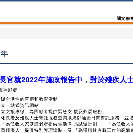
關於聯
2年
長官就
2022
年施政報告中，對於殘疾人
援照顧者
舉辦全港性的宣傳和教育活動
建立一站式資訊網站
設立支援專線，為照顧者提供緊急支 援及外展服務。
優化長者及殘疾人士暫託服務查詢系統以涵蓋日間暫託服務，並
把「為低收入家庭護老者提供生活津 貼試驗計劃」、「為低收入
嚴重殘疾人士提供特別護理津貼」及 「為獲聘於有薪工作的高額