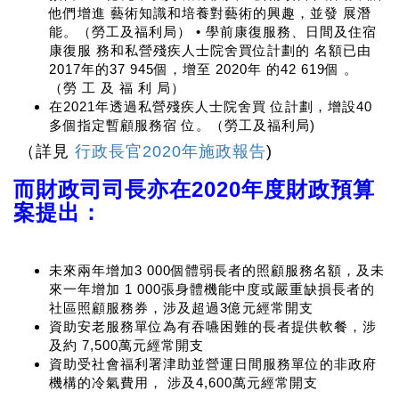
他們增進 藝術知識和培養對藝術的興趣，並發 展潛
能。（勞工及福利局） • 學前康復服務、日間及住宿
康復服 務和私營殘疾人士院舍買位計劃的 名額已由
2017年的37 945個，增至 2020年 的42 619個 。
（勞 工 及 福 利 局）
在2021年透過私營殘疾人士院舍買 位計劃，增設40
多個指定暫顧服務宿 位。（勞工及福利局)
（詳見
行政長官2020年施政報告
)
而財政司司長亦在
2020
年度財政預算
案提出
：
未來兩年增加3 000個體弱長者的照顧服務名額，及未
來一年增加 1 000張身體機能中度或嚴重缺損長者的
社區照顧服務券，涉及超過3億元經常開支
資助安老服務單位為有吞嚥困難的長者提供軟餐，涉
及約 7,500萬元經常開支
資助受社會福利署津助並營運日間服務單位的非政府
機構的冷氣費用， 涉及4,600萬元經常開支