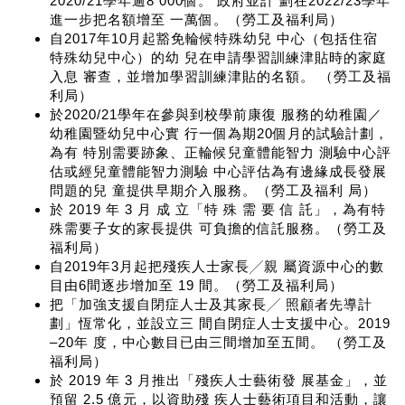
2020/21學年逾8 000個。 政府並計 劃在2022/23學年
進一步把名額增至 一萬個。（勞工及福利局）
自2017年10月起豁免輪候特殊幼兒 中心（包括住宿
特殊幼兒中心）的幼 兒在申請學習訓練津貼時的家庭
入息 審查，並增加學習訓練津貼的名額。 （勞工及福
利局）
於2020/21學年在參與到校學前康復 服務的幼稚園／
幼稚園暨幼兒中心實 行一個為期20個月的試驗計劃，
為有 特別需要跡象、正輪候兒童體能智力 測驗中心評
估或經兒童體能智力測驗 中心評估為有邊緣成長發展
問題的兒 童提供早期介入服務。（勞工及福利 局）
於 2019 年 3 月 成 立「特 殊 需 要 信 託」，為有特
殊需要子女的家長提供 可負擔的信託服務。（勞工及
福利局）
自2019年3月起把殘疾人士家長╱親 屬資源中心的數
目由6間逐步增加至 19 間。（勞工及福利局）
把「加強支援自閉症人士及其家長╱ 照顧者先導計
劃」恆常化，並設立三 間自閉症人士支援中心。2019
–20年 度，中心數目已由三間增加至五間。 （勞工及
福利局）
於 2019 年 3 月推出「殘疾人士藝術發 展基金」，並
預留 2.5 億元，以資助殘 疾人士藝術項目和活動，讓