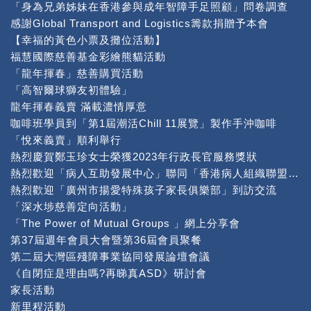
「身為兄弟姊妹在香港參與成年智障手足照顧」問卷調查
感謝Global Transport and Logistics籌款捐贈予本會
【幸福的黃色小票及攤位活動】
福慧國際慈善基金彩繪熊貓活動
「龍年揮春」慈善購買活動
「高智爾球獅友初體驗」
龍年揮春義賣 滿載濃情厚意
咖啡班學員到「第1屆潮活Chill 11展覽」製作手沖咖啡
「悅來義賣」順利舉行
熱烈慶賀鄭玉珍女士榮獲2023年行政長官服務獎狀
熱烈歡迎「病人互助發展中心」聯同「香港病人組織聯盟」到本中心交流
熱烈歡迎「廣州市揚愛特殊孩子家長俱樂部」到訪交流
「深水埗慈善定向活動」
「The Power of Mutual Groups 」網上分享會
第37屆週年會員大會暨第36屆會員聚餐
第二屆大灣區殘障事業協同發展論壇會議
《自閉症是理由嗎?再睇真ASD》研討會
家長活動
新里程活動