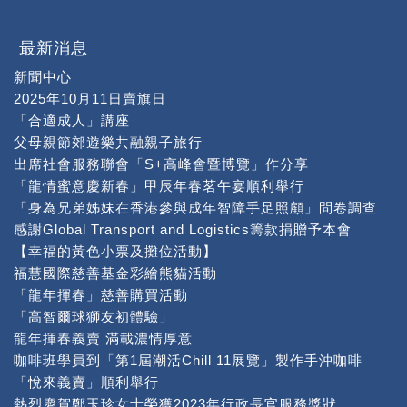
最新消息
新聞中心
2025年10月11日賣旗日
「合適成人」講座
父母親節郊遊樂共融親子旅行
出席社會服務聯會「S+高峰會暨博覽」作分享
「龍情蜜意慶新春」甲辰年春茗午宴順利舉行
「身為兄弟姊妹在香港參與成年智障手足照顧」問卷調查
感謝Global Transport and Logistics籌款捐贈予本會
【幸福的黃色小票及攤位活動】
福慧國際慈善基金彩繪熊貓活動
「龍年揮春」慈善購買活動
「高智爾球獅友初體驗」
龍年揮春義賣 滿載濃情厚意
咖啡班學員到「第1屆潮活Chill 11展覽」製作手沖咖啡
「悅來義賣」順利舉行
熱烈慶賀鄭玉珍女士榮獲2023年行政長官服務獎狀