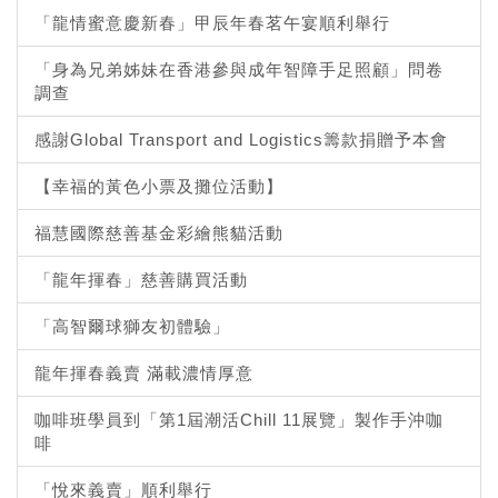
「龍情蜜意慶新春」甲辰年春茗午宴順利舉行
「身為兄弟姊妹在香港參與成年智障手足照顧」問卷
調查
感謝Global Transport and Logistics籌款捐贈予本會
【幸福的黃色小票及攤位活動】
福慧國際慈善基金彩繪熊貓活動
「龍年揮春」慈善購買活動
「高智爾球獅友初體驗」
龍年揮春義賣 滿載濃情厚意
咖啡班學員到「第1屆潮活Chill 11展覽」製作手沖咖
啡
「悅來義賣」順利舉行