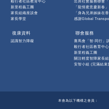
毅行者社區教育中心
新里程義工團
家長組織座談會
家長學堂
聯會大事回顧
【幸福的黃色小票及
福慧國際慈善基金彩
復康資料
聯會服務
「龍年揮春」慈善購
認識智力障礙
賽馬會「智‧同行」
「高智爾球獅友初體
毅行者社區教育中心
龍年揮春義賣 滿載
新里程義工團
關注輕度智障家長組
「悅來義賣」順利舉
「深水埗慈善定向活
本會為以下機構之會員：