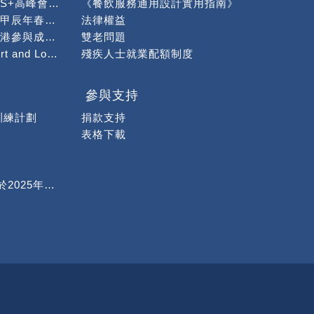
出席社會服務聯會「S+高峰會暨博覽」作分享
《餐飲服務通用設計實用指南》
「龍情蜜意慶新春」甲辰年春茗午宴順利舉行
法律權益
「身為兄弟姊妹在香港參與成年智障手足照顧」問卷調查
雙老問題
感謝Global Transport and Logistics籌款捐贈予本會
殘疾人士就業配額制度
攤位活動】
繪熊貓活動
參與支持
買活動
訓練計劃
捐款支持
驗」
表格下載
濃情厚意
咖啡班學員到「第1屆潮活Chill 11展覽」製作手沖咖啡
行
安智小組 (完滿結束於2025年1月4日)
熱烈慶賀鄭玉珍女士榮獲2023年行政長官服務獎狀
熱烈歡迎「病人互助發展中心」聯同「香港病人組織聯盟」到本中心交流
熱烈歡迎「廣州市揚愛特殊孩子家長俱樂部」到訪交流
動」
「The Power of Mutual Groups 」網上分享會
第37屆週年會員大會暨第36屆會員聚餐
第二屆大灣區殘障事業協同發展論壇會議
《自閉症是理由嗎?再睇真ASD》研討會