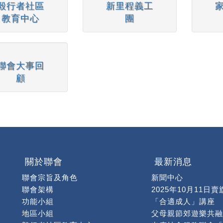
毅行者社區
新里程義工
教育中心
團
聯會大事回
顧
關於聯會
最新消息
聯會宗旨及角色
新聞中心
聯會架構
2025年10月11日賣
功能小組
「合適成人」講座
地區小組
父母親節郊遊樂共融